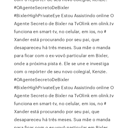
#OAgenteSecretoDeBixler
#BixlerHighPrivateEye Estou Assistindo online O
Agente Secreto de Bixler na TvOlink em olink.tv
funciona en smart-tv, no celular, em ios, no #
Xander está procurando por seu pai, que
desapareceu há três meses. Sua mãe o manda
para ficar com o ex-vovô particular em Bixler,
onde a próxima pista é. Ele se une e investiga
com o repórter de seu novo colegial, Kenzie.
#OAgenteSecretoDeBixler
#BixlerHighPrivateEye Estou Assistindo online O
Agente Secreto de Bixler na TvOlink em olink.tv
funciona en smart-tv, no celular, em ios, no #
Xander está procurando por seu pai, que
desapareceu há três meses. Sua mãe o manda
para ficar com o ex-vovô particular em Bixler,